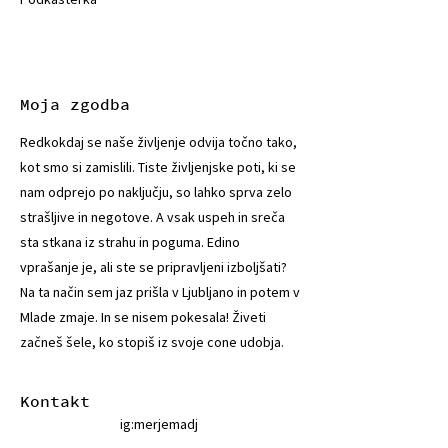
Moja zgodba
Redkokdaj se naše življenje odvija točno tako,
kot smo si zamislili. Tiste življenjske poti, ki se
nam odprejo po naključju, so lahko sprva zelo
strašljive in negotove. A vsak uspeh in sreča
sta stkana iz strahu in poguma. Edino
vprašanje je, ali ste se pripravljeni izboljšati?
Na ta način sem jaz prišla v Ljubljano in potem v
Mlade zmaje. In se nisem pokesala! Živeti
začneš šele, ko stopiš iz svoje cone udobja.
Kontakt
ig:merjemadj