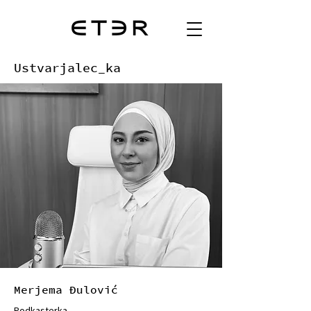
Ustvarjalec_ka
Merjema Đulović
Podkasterka