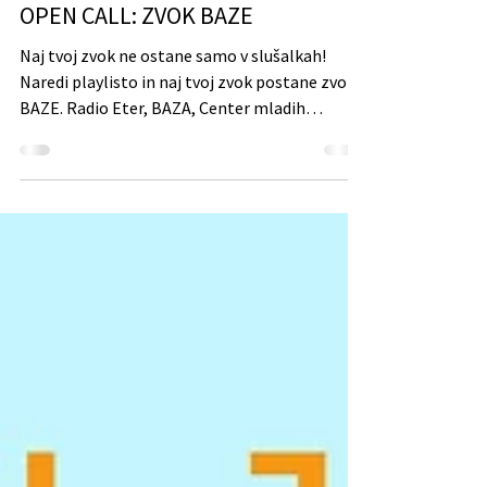
Mladi Zmaji
Apr 20
Branje traja 2 min
OPEN CALL: ZVOK BAZE
Naj tvoj zvok ne ostane samo v slušalkah!
Naredi playlisto in naj tvoj zvok postane zvok
BAZE. Radio Eter, BAZA, Center mladih
Ljubljana in Mladi zmaji iščemo mlade (15 do
29 let), ki znate ujeti vibe in ga prevesti v
glasbo. Hočemo playliste, ki niso kar nekaj —
ampak imajo flow. Kaj iščemo? Izbrali in
nagradili bomo 6 playlist, 3 za dopoldanski in 3
za popoldanski prostor BAZE, Centra mladih
Ljubljana. Kako si predstavljamo zvočno
atmosfero v prostoru in času? Zanima nas,