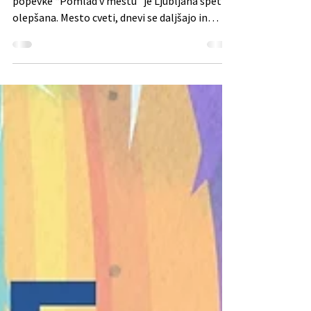
Mladi Zmaji
May 5, 2025
Branje traja 2 min
SPOMLADANSKI ETER
Kot pravi Eva Černe v klasiki Slovenske
popevke “Pomlad v mestu” je Ljubljana spet
olepšana. Mesto cveti, dnevi se daljšajo in
Etrovci se...