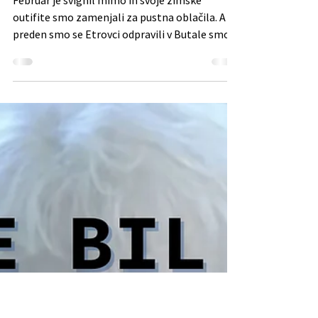
Mladi Zmaji
Mar 6, 2025
Branje traja 1 min
A STE MEL KEJ ZA PUSTA HRUSTA?
Februar je švignil mimo in svoje zimske
outifite smo zamenjali za pustna oblačila. A še
preden smo se Etrovci odpravili v Butale smo...