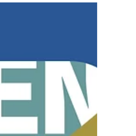
snemanje in organizacija. Etrove urice so
namenjene preizkušanju in ustvarjanju
podkastov, Etrov podkast klub pa debatam,
izmenjavi informacij in mnenj o podkastih, ki
jih poslušaš, ter vsebinah, ki te zanimajo.
Oboje je v prvi vrsti ustvarjalno druženje in