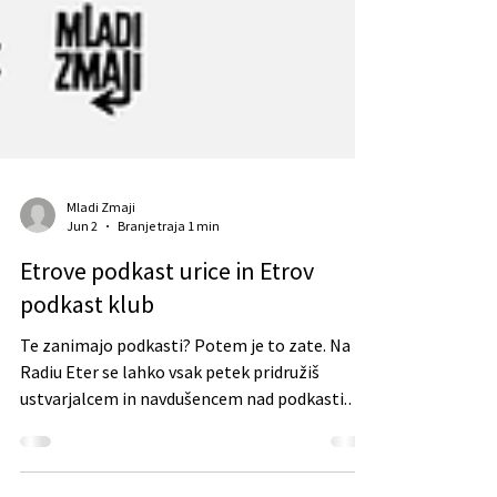
Mladi Zmaji
Jun 2
Branje traja 1 min
Etrove podkast urice in Etrov
podkast klub
Te zanimajo podkasti? Potem je to zate. Na
Radiu Eter se lahko vsak petek pridružiš
ustvarjalcem in navdušencem nad podkasti.
Morda te zanima ustvarjanje vsebin ali pa tisti
del, ki vse to omogoča – produkcija, promocija,