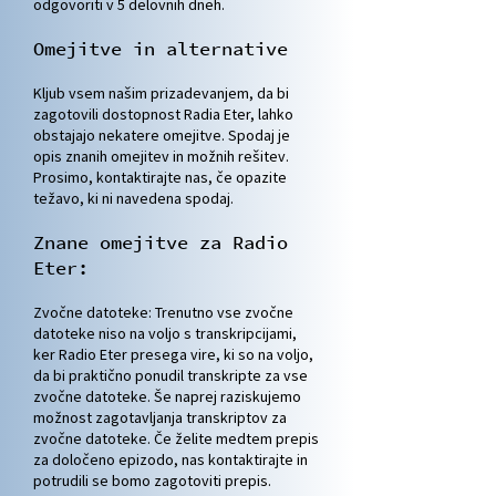
odgovoriti v 5 delovnih dneh.
Omejitve in alternative
Kljub vsem našim prizadevanjem, da bi
zagotovili dostopnost Radia Eter, lahko
obstajajo nekatere omejitve. Spodaj je
opis znanih omejitev in možnih rešitev.
Prosimo, kontaktirajte nas, če opazite
težavo, ki ni navedena spodaj.
Znane omejitve za Radio
Eter:
Zvočne datoteke: Trenutno vse zvočne
datoteke niso na voljo s transkripcijami,
ker Radio Eter presega vire, ki so na voljo,
da bi praktično ponudil transkripte za vse
zvočne datoteke. Še naprej raziskujemo
možnost zagotavljanja transkriptov za
zvočne datoteke. Če želite medtem prepis
za določeno epizodo, nas kontaktirajte in
potrudili se bomo zagotoviti
prepis.