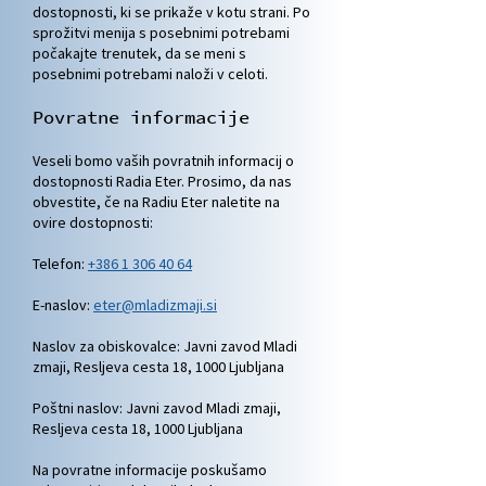
dostopnosti, ki se prikaže v kotu strani. Po
sprožitvi menija s posebnimi potrebami
počakajte trenutek, da se meni s
posebnimi potrebami naloži v celoti.
Povratne informacije
Veseli bomo vaših povratnih informacij o
dostopnosti Radia Eter. Prosimo, da nas
obvestite, če na Radiu Eter naletite na
ovire dostopnosti:
Telefon:
+386 1 306 40 64
E-naslov:
eter@mladizmaji.si
Naslov za obiskovalce: Javni zavod Mladi
zmaji, Resljeva cesta 18, 1000 Ljubljana
Poštni naslov: Javni zavod Mladi zmaji,
Resljeva cesta 18, 1000 Ljubljana
Na povratne informacije poskušamo