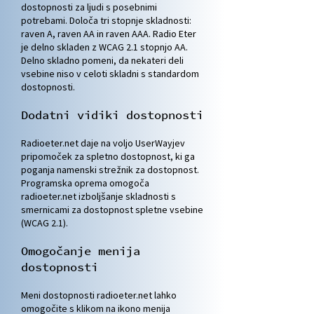
dostopnosti za ljudi s posebnimi
potrebami. Določa tri stopnje skladnosti:
raven A, raven AA in raven AAA. Radio Eter
je delno skladen z WCAG 2.1 stopnjo AA.
Delno skladno pomeni, da nekateri deli
vsebine niso v celoti skladni s standardom
dostopnosti.
Dodatni vidiki dostopnosti
Radioeter.net daje na voljo UserWayjev
pripomoček za spletno dostopnost, ki ga
poganja namenski strežnik za dostopnost.
Programska oprema omogoča
radioeter.net izboljšanje skladnosti s
smernicami za dostopnost spletne vsebine
(WCAG 2.1).
Omogočanje menija
dostopnosti
Meni dostopnosti radioeter.net lahko
omogočite s klikom na ikono menija