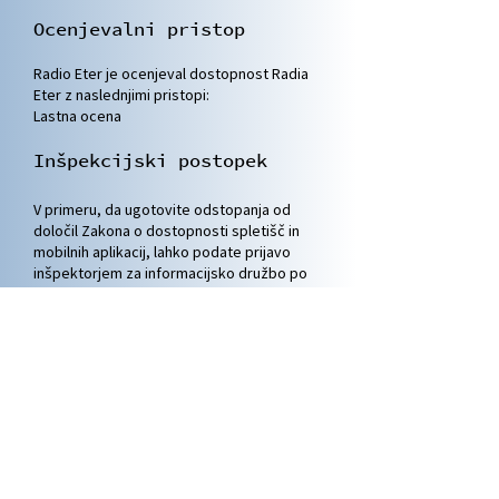
Ocenjevalni p
ristop
Radio Eter je ocenjeval dostopnost Radia
Eter z naslednjimi
pristopi:
Lastna ocena
Inšpekcijski postopek
V primeru, da ugotovite odstopanja od
določil Zakona o dostopnosti spletišč in
mobilnih aplikacij, lahko podate prijavo
inšpektorjem za informacijsko družbo po
navadni ali elektronski pošti na naslov:
Inšpektorat RS za informacijsko družbo
Ministrstvo za digitalno preobrazbo
Davčna ulica 1, 1000 Ljubljana
gp.irsid@gov.si
Datum:
Ta izjava je bila ustvarjena
19.5.2023
.