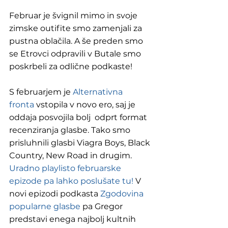
Februar je švignil mimo in svoje 
zimske outifite smo zamenjali za 
pustna oblačila. A še preden smo 
se Etrovci odpravili v Butale smo 
poskrbeli za odlične podkaste!
S februarjem je 
Alternativna 
fronta
 vstopila v novo ero, saj je 
oddaja posvojila bolj  odprt format 
recenziranja glasbe. Tako smo 
prisluhnili glasbi Viagra Boys, Black 
Country, New Road in drugim. 
Uradno playlisto februarske 
epizode pa lahko poslušate tu!
 V 
novi epizodi podkasta 
Zgodovina 
popularne glasbe
 pa Gregor 
predstavi enega najbolj kultnih 