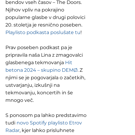
bendov vseh časov – The Doors. 
Njihov vpliv na pokrajino 
popularne glasbe v drugi polovici 
20. stoletja je resnično poseben. 
Playlisto podkasta poslušate tu
!
Prav poseben podkast pa je 
pripravila naša Lina z zmagovalci 
glasbenega tekmovanja 
Hit 
betona 2024 – skupino DEMØ
. Z 
njimi se je pogovarjala o začetkih, 
ustvarjanju, izkušnji na 
tekmovanju, koncertih in še 
mnogo več.
S ponosom pa lahko predstavimo 
tudi 
novo Spotify playlisto Etrov 
Radar
, kjer lahko prisluhnete 